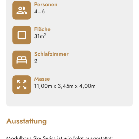
Personen
people
4–6
Fläche
crop_square
2
31m
Schlafzimmer
bed
2
Masse
zoom_out_map
11,00m x 3,45m x 4,00m
Ausstattung
Modulhaus Sky Swiss ist wie folgt ausgestattet: